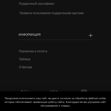
Подарочный сертификат
Правила пользования подарочными картами
ИНФОРМАЦИЯ
КЛИЕНТАМ
ИНФОРМАЦИЯ
Перевозка и оплата
Перевозка и оплата
Публичная оферта
Таблица
Таблица
Часто задаваемые в
О бренде
О бренде
Обмен и возврат
Контакты
Подарочный серт
Правила пользов
подарочными ка
Продолжая использовать наш сайт, вы даете согласие на обработку файлов cookie,
которые обеспечивают правильную работу сайта. Благодаря им мы улучшаем сайт,
обслуживание и товары.