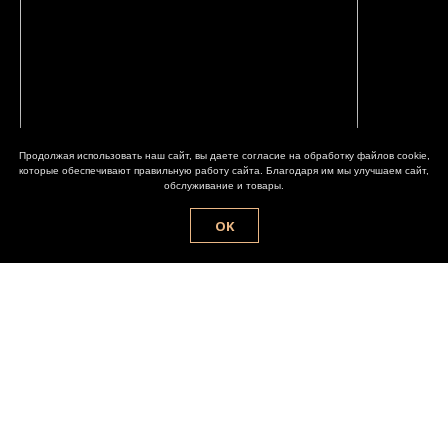
Продолжая использовать наш сайт, вы даете согласие на обработку файлов cookie,
которые обеспечивают правильную работу сайта. Благодаря им мы улучшаем сайт,
обслуживание и товары.
OK
ПОПАСТЬ В VIP-СПИСОК
Не пропустите информацию о новинках и