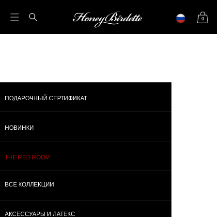
0
ПОДАРОЧНЫЙ СЕРТИФИКАТ
НОВИНКИ
ВСЕ КОЛЛЕКЦИИ
БОД
НОВИНКИ
SO KINKY
ПОДАРОЧНЫЙ СЕРТИФИКАТ
THE RED ROOM
ВСЕ КОЛЛЕКЦИИ
АКСЕССУАРЫ И ЛАТЕКС