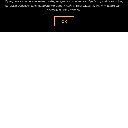
Продолжая использовать наш сайт, вы даете согласие на обработку файлов cookie,
которые обеспечивают правильную работу сайта. Благодаря им мы улучшаем сайт,
обслуживание и товары.
OK
ПОПАСТЬ В VIP-СПИСОК
Не пропустите информацию о новинках и
межсезонной распродаже.
>
Отправить