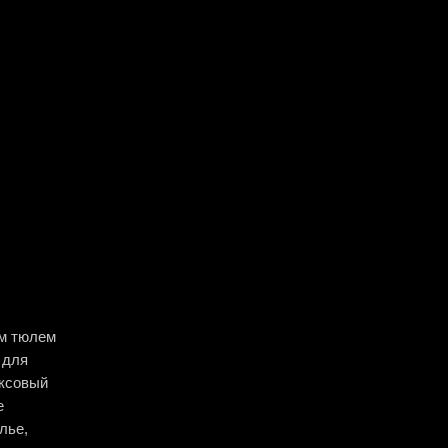
им тюлем
 для
юксовый
е
лье,